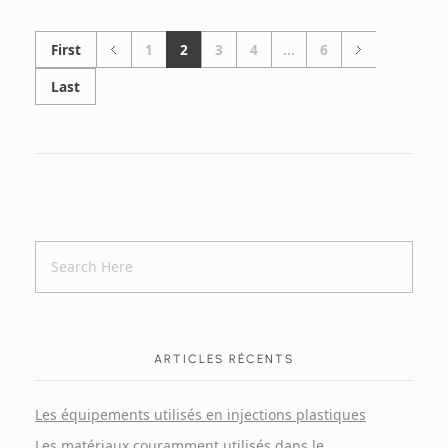
First
1
2
3
4
...
6
Last
ARTICLES RÉCENTS
Les équipements utilisés en injections plastiques
Les matériaux couramment utilisés dans le