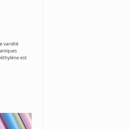
e variété
caniques
yéthylène est