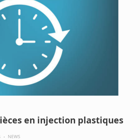
èces en injection plastiques
s
NEWS