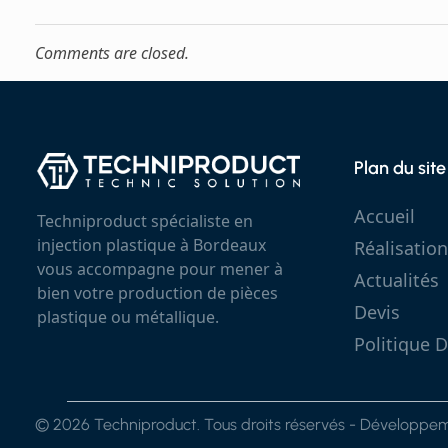
Comments are closed.
Plan du site
Accueil
Techniproduct spécialiste en
injection plastique à Bordeaux
Réalisation
vous accompagne pour mener à
Actualités
bien votre production de pièces
Devis
plastique ou métallique.
Politique D
© 2026 Techniproduct. Tous droits réservés - Développ