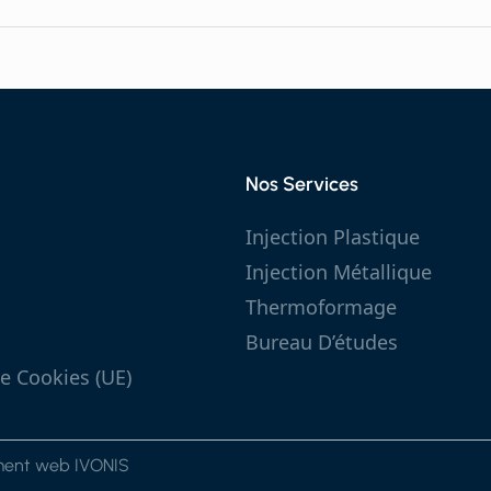
Nos Services
Injection Plastique
Injection Métallique
Thermoformage
Bureau D’études
e Cookies (UE)
ement web IVONIS