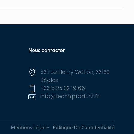
Nous contacter
53 rue Henry Wallon, 33130
Bègles
+33 5 25 32 19 66
info@techniproduct.fr
Mentions Légales
Politique De Confidentialité